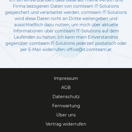
Firma bezogenen Daten von comteam IT-Solutions
gespeichert und verarbeitet werden. comteam IT-Solutions
wird diese Daten nicht an Dritte weitergeben und
ausschließlich dazu nutzen, um mich über aktuelle
Informationen über comteam IT-Solutions auf dem
Laufenden zu halten. Ich kann mein Einverständnis
gegenüber comteam IT-Solutions jederzeit postalisch oder
per E-Mail widerrufen: office@it.comteam.at
Impressum
AGB
Datenschutz
Fernwartung
Über uns
Vertrag widerrufen