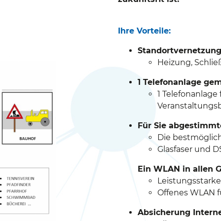
Ihre Vorteile:
Standortvernetzung
Heizung, Schlie
1 Telefonanlage ge
1 Telefonanlage
Veranstaltungsb
Für Sie abgestimmt
Die bestmöglich
Glasfaser und D
Ein WLAN in allen 
Leistungsstark
Offenes WLAN f
Absicherung Interne