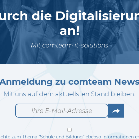
urch die Digitalisier
an!
Mit comteam it-solutions
Anmeldung zu comteam New
Mit uns auf dem aktuellsten Stand bleiben!
Go
chte zum Thema "Schule und Bildung" ebenso Informationen er