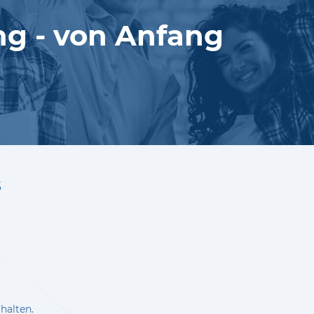
ung - von Anfang
s
halten.