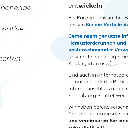
entwickeln
schonende
Ein Konzept, das an Ihre 
dessen
Sie die Vorteile 
ovative
Gemeinsam genutzte Infr
Herausforderungen und f
kostenschonender Verwa
unserer Telefonanlage m
perten
Kindergärten usw.) gemei
Und auch im Internetbere
zu nutzen, indem z.B. mit
Internetanschluss und ein
zentral ausgestattet werd
Wir haben bereits verschie
Gemeinden umgesetzt
–
und vereinbaren Sie ein
zukunftsfit ist!