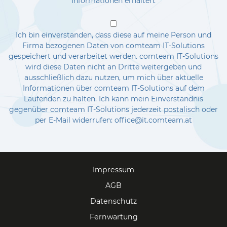
Informationen erhalten.
Ich bin einverstanden, dass diese auf meine Person und
Firma bezogenen Daten von comteam IT-Solutions
gespeichert und verarbeitet werden. comteam IT-Solutions
wird diese Daten nicht an Dritte weitergeben und
ausschließlich dazu nutzen, um mich über aktuelle
Informationen über comteam IT-Solutions auf dem
Laufenden zu halten. Ich kann mein Einverständnis
gegenüber comteam IT-Solutions jederzeit postalisch oder
per E-Mail widerrufen: office@it.comteam.at
Impressum
AGB
Datenschutz
Fernwartung