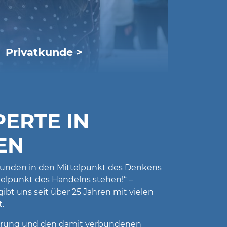
Privatkunde >
DSL Internet
NÖ Glasfasernetz (nöGIG) für
Private
PERTE IN
öFIBER-NETZ
Breitband Oberösterreich
EN
Glasfaserinternet Ardagger
Glasfaserinternet Dietach
Glasfaserinternet Gresten
n Kunden in den Mittelpunkt des Denkens
Glasfaserinternet Neustadtl
ttelpunkt des Handelns stehen!“ –
Domain- und Webhosting
ibt uns seit über 25 Jahren mit vielen
Internet-Telefonie (VoIP)
.
Funktionierende EDV
isierung und den damit verbundenen
Lösungen