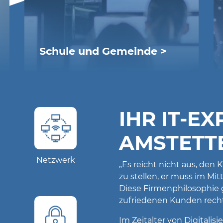
Schule und Gemeinde >
Edulution
LogoDIDACT
Digitalisierung: Der 8-Punkte-
IHR IT-EX
Plan
Digitalisierung: Hilfreiche
AMSTETT
Produkte
Sichere Schulinfrastruktur:
Netzwerk
Protection BOX
„Es reicht nicht aus, de
Vernetzte
zu stellen, er muss im Mi
Gemeindeinfrastruktur
Diese Firmenphilosophie g
zufriedenen Kunden recht
Im Zeitalter von Digital