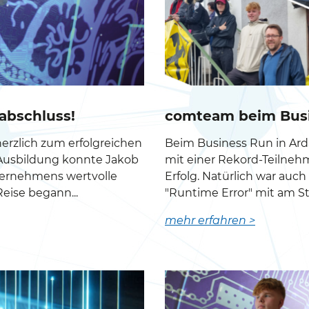
rabschluss!
comteam beim Busi
erzlich zum erfolgreichen
Beim Business Run in Ar
 Ausbildung konnte Jakob
mit einer Rekord-Teilnehm
ternehmens wertvolle
Erfolg. Natürlich war a
eise begann...
"Runtime Error" mit am Star
mehr erfahren >