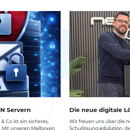
N Servern
Die neue digitale L
& Co ist ein sicheres,
Wir freuen uns über die n
. Mit unseren Mailboxen
Schullösung edulution, d