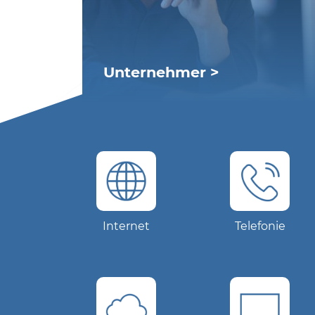
Unternehmer >
DSL Internet
NÖ Glasfasernetz (nöGIG) für
Unternehmen
Internet-Telefonie (VoIP)
Domain- und Webhosting
Beratung und Konzeption
Installation, Betreuung und
Internet
Telefonie
Reparatur