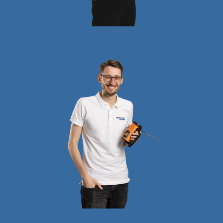
Michaela
HIRSCH
Assistentin der
Geschäftsleitung
Jakob