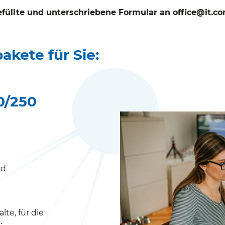
efüllte und unterschriebene Formular an office@it.c
akete für Sie:
0/250
ad
lte, für die
: