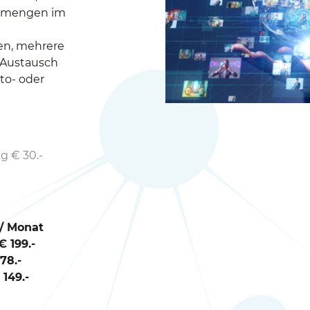
enmengen im
en, mehrere
 Austausch
to- oder
g € 30.-
 / Monat
 199.-
78.-
149.-