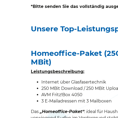
*Bitte senden Sie das vollständig ausg
Unsere Top-Leistungsp
Homeoffice-Paket (25
MBit)
Leistungsbeschreibung:
Internet über Glasfasertechnik
250 MBit Download / 250 MBit Uplo
AVM Fritz!Box 4050
3 E-Mailadressen mit 3 Mailboxen
Das
„Homeoffice-Paket“
:
i
deal für Hausha
vorwiegend Surfen im Vordergrund steht