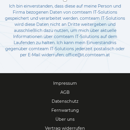
Ich bin einverstanden, dass diese auf meine Person und
Firma bezogenen Daten von comteam IT-Solutions
gespeichert und verarbeitet werden. comteam IT-Solutions
wird diese Daten nicht an Dritte weitergeben und
ausschließlich dazu nutzen, um mich über aktuelle
Informationen über comteam IT-Solutions auf dem
Laufenden zu halten. Ich kann mein Einverständnis
gegenüber comteam IT-Solutions jederzeit postalisch oder
per E-Mail widerrufen: office@it.comteam.at
Impressum
AGB
Datenschutz
Fernwartung
Über uns
Vertrag widerrufen