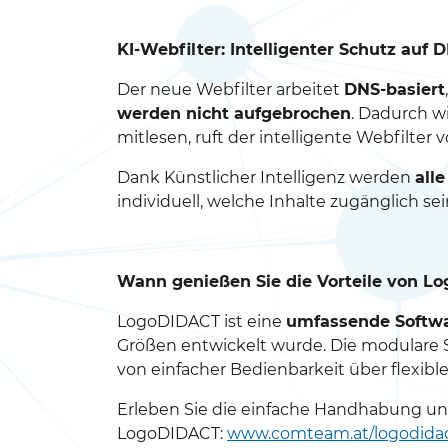
KI-Webfilter: Intelligenter Schutz auf
Der neue Webfilter arbeitet
DNS-basiert
werden nicht aufgebrochen
. Dadurch wi
mitlesen, ruft der intelligente Webfilter
Dank Künstlicher Intelligenz werden
all
individuell, welche Inhalte zugänglich sei
Wann genießen Sie die Vorteile von L
LogoDIDACT ist eine
umfassende Softw
Größen entwickelt wurde. Die modulare So
von einfacher Bedienbarkeit über flexib
Erleben Sie die einfache Handhabung und 
LogoDIDACT:
www.comteam.at/logodidac