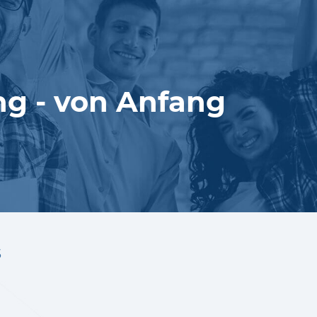
ung - von Anfang
s