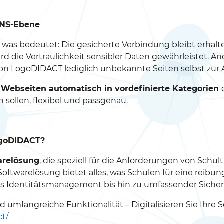
 DNS-Ebene
, was bedeutet: Die gesicherte Verbindung bleibt erhal
rd die Vertraulichkeit sensibler Daten gewährleistet. And
 von LogoDIDACT lediglich unbekannte Seiten selbst zur 
e Webseiten automatisch in vordefinierte Kategorien
n sollen, flexibel und passgenau.
ogoDIDACT?
arelösung
, die speziell für die Anforderungen von Schu
ftwarelösung bietet alles, was Schulen für eine reibung
les Identitätsmanagement bis hin zu umfassender Sicher
umfangreiche Funktionalität – Digitalisieren Sie Ihre 
t/