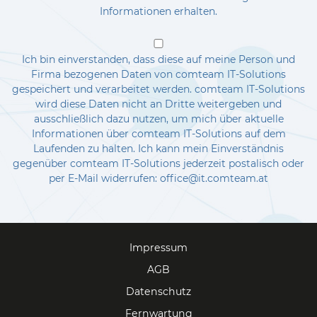
Informationen erhalten.
Ich bin einverstanden, dass diese auf meine Person und
Firma bezogenen Daten von comteam IT-Solutions
gespeichert und verarbeitet werden. comteam IT-Solutions
wird diese Daten nicht an Dritte weitergeben und
ausschließlich dazu nutzen, um mich über aktuelle
Informationen über comteam IT-Solutions auf dem
Laufenden zu halten. Ich kann mein Einverständnis
gegenüber comteam IT-Solutions jederzeit postalisch oder
per E-Mail widerrufen: office@it.comteam.at
Impressum
AGB
Datenschutz
Fernwartung