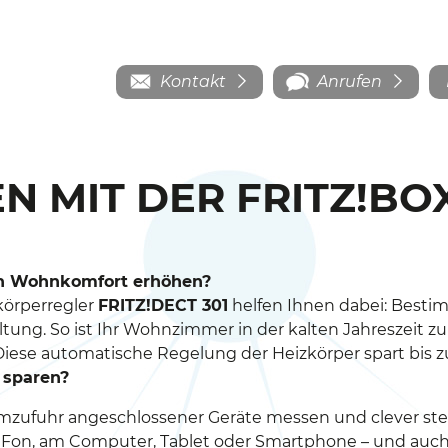
Kontakt
Anrufen
N MIT DER FRITZ!BO
en Wohnkomfort erhöhen?
körperregler
FRITZ!DECT 301
helfen Ihnen dabei: Best
ltung. So ist Ihr Wohnzimmer in der kalten Jahreszeit 
se automatische Regelung der Heizkörper spart bis zu
 sparen?
mzufuhr angeschlossener Geräte messen und clever steu
Z!Fon, am Computer, Tablet oder Smartphone – und auc