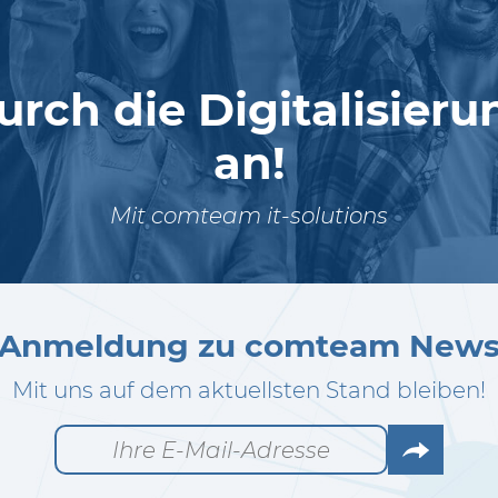
urch die Digitalisier
an!
Mit comteam it-solutions
Anmeldung zu comteam New
Mit uns auf dem aktuellsten Stand bleiben!
Go