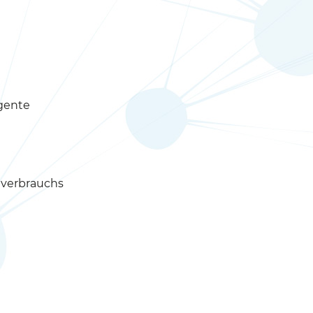
igente
everbrauchs