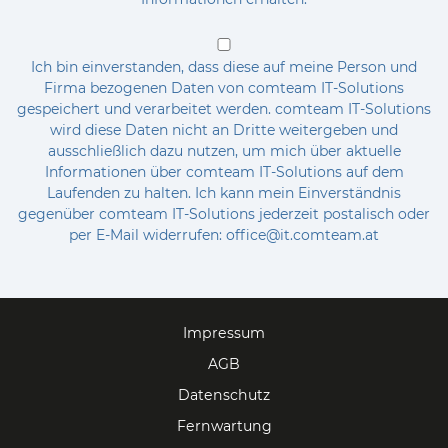
Ich bin einverstanden, dass diese auf meine Person und
Firma bezogenen Daten von comteam IT-Solutions
gespeichert und verarbeitet werden. comteam IT-Solutions
wird diese Daten nicht an Dritte weitergeben und
ausschließlich dazu nutzen, um mich über aktuelle
Informationen über comteam IT-Solutions auf dem
Laufenden zu halten. Ich kann mein Einverständnis
gegenüber comteam IT-Solutions jederzeit postalisch oder
per E-Mail widerrufen: office@it.comteam.at
Impressum
AGB
Datenschutz
Fernwartung