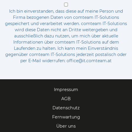
Ich bin einverstanden, dass diese auf meine Person und
Firma bezogenen Daten von comteam IT-Solutions
gespeichert und verarbeitet werden. comteam IT-Solutions
wird diese Daten nicht an Dritte weitergeben und
ausschließlich dazu nutzen, um mich über aktuelle
Informationen über comteam IT-Solutions auf dem
Laufenden zu halten. Ich kann mein Einverständnis
gegenüber comteam IT-Solutions jederzeit postalisch oder
per E-Mail widerrufen: office@it.comteam.at
Impressum
AGB
Datenschutz
Fernwartung
Über uns