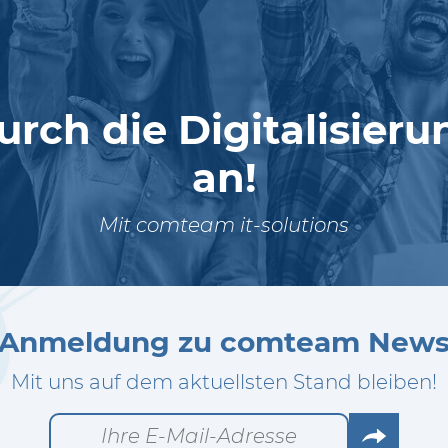
urch die Digitalisier
an!
Mit comteam it-solutions
Anmeldung zu comteam New
Mit uns auf dem aktuellsten Stand bleiben!
Go