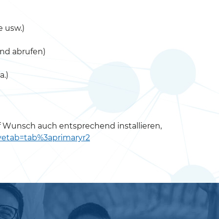
e usw.)
und abrufen)
a.)
uf Wunsch auch entsprechend installieren,
tivetab=tab%3aprimaryr2